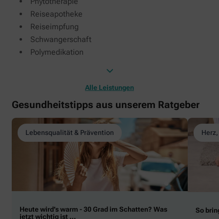
Phytotherapie
Reiseapotheke
Reiseimpfung
Schwangerschaft
Polymedikation
Alle Leistungen
Gesundheitstipps aus unserem Ratgeber
Lebensqualität & Prävention
Herz,
Heute wird’s warm - 30 Grad im Schatten? Was
So brin
jetzt wichtig ist …