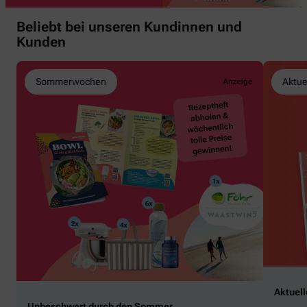
Beliebt bei unseren Kundinnen und
Kunden
Sommerwochen
Aktue
Aktuel
Unbeschwert durch den Sommer